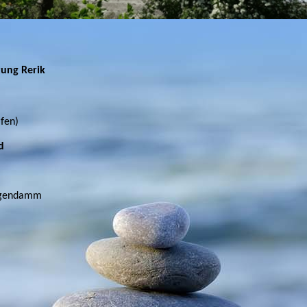
tung Rerik
fen)
d
ligendamm