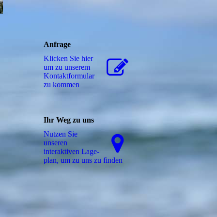
Anfrage
Klicken Sie hier
um zu unserem
Kon­takt­for­mu­lar
zu kommen
Ihr Weg zu uns
Nutzen Sie
unseren
interaktiven La­ge­
plan, um zu uns zu finden